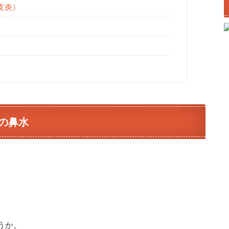
支炎）
の鼻水
うか。