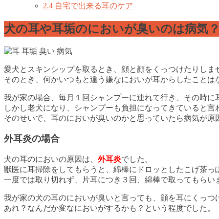
2.4
自宅で出来る耳のケア
犬の耳や耳垢のにおいが臭いのは病気
愛犬とスキンシップを取るとき、顔と顔をくっつけたりしま
そのとき、何かいつもと違う嫌なにおいが耳からしたことは
我が家の場合、毎月１回シャンプーに連れて行き、その時に
しかし老犬になり、シャンプーも負担になってきていると言
そのせいで、耳のにおいが臭いのかと思っていたら病気が原
外耳炎の場合
犬の耳のにおいの原因は、
外耳炎
でした。
獣医に耳掃除をしてもらうと、綿棒にドロッとしたこげ茶っ
一度では取り切れず、片耳につき３回、綿棒で取ってもらい
我が家の犬の耳のにおいが臭いと言っても、顔を耳にくっつ
あれ？なんだか変なにおいがするかも？という程度でした。