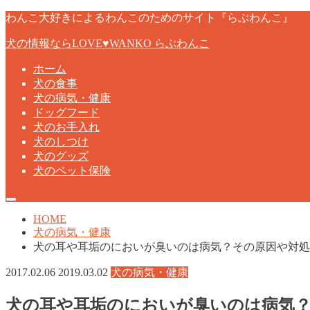
わんこ大好きによるわんこのためのサイト『らぶわんこ』
犬の情報ならLOVE♥WANKO らぶわんこ
ホーム
犬の食事
犬の病気・健康
ドッグフード
犬のお手入れ
犬のしつけ
犬のグッズ
犬のペット保険
HOME
犬の病気・健康
犬の耳や耳垢のにおいが臭いのは病気？その原因や対処
2017.02.06
2019.03.02
犬の病気・健康
犬の耳や耳垢のにおいが臭いのは病気