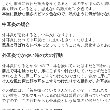
しかし獣医に言わた箇所を良く見ると、耳の中がほんのり濃
赤く腫れているとは、思えない程度のピンク色です。
本当に微妙な濃さのピンク色なので、私のように気が付けな
中耳炎の場合
外耳炎が悪化すると、中耳炎になります。
外耳炎に比べて中耳炎は、においもきつくなります。
悪臭と呼ばれるレベル
になってしまうことも、悪化するとあ
外耳炎でかゆい時の犬の行動
外耳炎になるとかゆいので、耳を掻いていたはずだと言われ
前足で耳を触ったり、床にこすりつけたり
していたはずだと
暴れるように床に耳をこすりつけるのではなく、静かに床に
そんな風に床に顔や耳をこすりつけたりする動作が、外耳炎
その他には、「首を振っていませんでしたか？」と言われま
犬が首を、ブルブルっとふるのは私は普通だと思っていたの
ですので、この行動からも外耳炎という病気の兆候だという