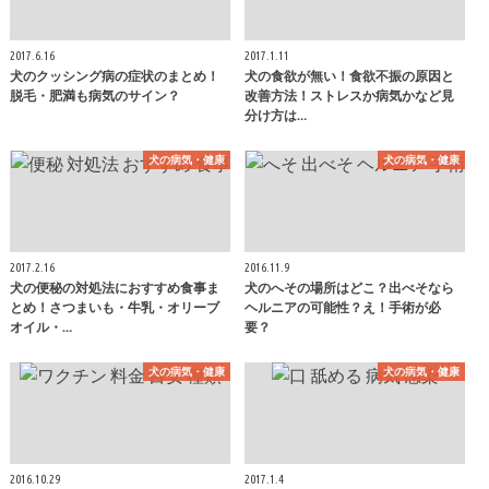
2017.6.16
2017.1.11
犬のクッシング病の症状のまとめ！
犬の食欲が無い！食欲不振の原因と
脱毛・肥満も病気のサイン？
改善方法！ストレスか病気かなど見
分け方は…
犬の病気・健康
犬の病気・健康
2017.2.16
2016.11.9
犬の便秘の対処法におすすめ食事ま
犬のへその場所はどこ？出べそなら
とめ！さつまいも・牛乳・オリーブ
ヘルニアの可能性？え！手術が必
オイル・…
要？
犬の病気・健康
犬の病気・健康
2016.10.29
2017.1.4