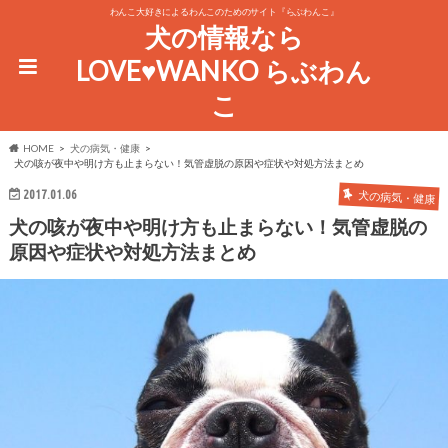
わんこ大好きによるわんこのためのサイト『らぶわんこ』
犬の情報なら
LOVE♥WANKO らぶわん
こ
HOME
犬の病気・健康
犬の咳が夜中や明け方も止まらない！気管虚脱の原因や症状や対処方法まとめ
2017.01.06
犬の病気・健康
犬の咳が夜中や明け方も止まらない！気管虚脱の
原因や症状や対処方法まとめ