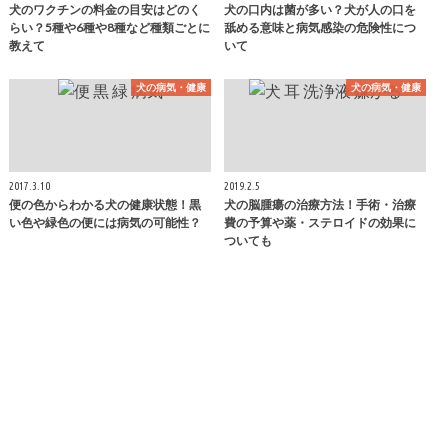
犬のワクチンの料金の目安はどのく
犬の口内は菌が多い？犬が人の口を
らい？5種や6種や8種など種類ごとに
舐める意味と病気感染の危険性につ
教えて
いて
犬の病気・健康
犬の病気・健康
2017.3.10
2019.2.5
便の色からわかる犬の健康状態！黒
犬の脳腫瘍の治療方法！手術・治療
い色や緑色の便には病気の可能性？
費の予算や薬・ステロイドの効果に
ついても