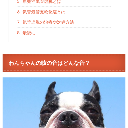
5
原発性気管虚脱とは
6
気管気管支軟化症とは
7
気管虚脱の治療や対処方法
8
最後に
わんちゃんの咳の音はどんな音？