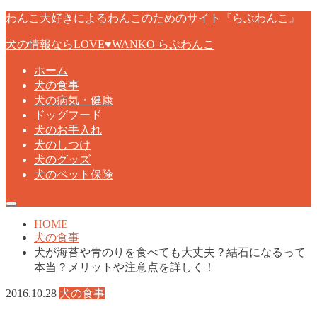
わんこ大好きによるわんこのためのサイト『らぶわんこ』
犬の情報ならLOVE♥WANKO らぶわんこ
ホーム
犬の食事
犬の病気・健康
ドッグフード
犬のお手入れ
犬のしつけ
犬のグッズ
犬のペット保険
HOME
犬の食事
犬が海苔や青のりを食べても大丈夫？結石になるって
本当？メリットや注意点を詳しく！
2016.10.28
犬の食事