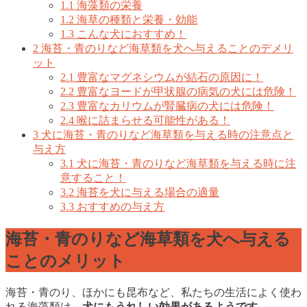
1.1
海藻類の栄養
1.2
海草の種類と栄養・効能
1.3
こんな犬におすすめ！
2
海苔・青のりなど海草類を犬へ与えることのデメリ
ット
2.1
豊富なマグネシウムが結石の原因に！
2.2
豊富なヨードが甲状腺の病気の犬には危険！
2.3
豊富なカリウムが腎臓病の犬には危険！
2.4
喉に詰まらせる可能性がある！
3
犬に海苔・青のりなど海草類を与える時の注意点と
与え方
3.1
犬に海苔・青のりなど海草類を与える時に注
意すること！
3.2
海苔を犬に与える場合の適量
3.3
おすすめの与え方
海苔・青のりなど海草類を犬へ与える
ことのメリット
海苔・青のり、ほかにも昆布など、私たちの生活によく使わ
れる海藻類は、
犬にもうれしい効果があるようです。