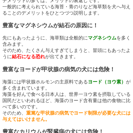
デメリットの多くは、メリットの裏返しです。
一般的に考えられている海苔・青のりなど海草類を犬へ与え
ることのデメリットをひとつづつ説明します。
豊富なマグネシウムが結石の原因に！
先にもあったように、海草類は全般的に
マグネシウム
を多く
含みます。
そのため、たくさん与えすぎてしまうと、冒頭にもあったよ
うに
結石になる恐れ
が出てきます。
豊富なヨードが甲状腺の病気の犬には危険！
海藻には甲状腺ホルモンの主原料である
ヨード（ヨウ素）
が
多く含まれています。
海藻を好んで食べる日本人は、世界一ヨウ素を摂取している
国民だといわれるほど、海藻のヨード含有量は他の食物に比
べて多いのです。
そのため、
重篤な甲状腺の病気でヨード制限が必要な犬には
与えてはいけません。
豊富なカリウムが腎臓病の犬には危険！