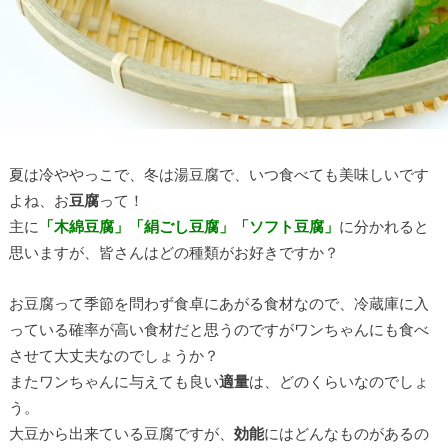
夏は冷ややっこで、冬は湯豆腐で、いつ食べても美味しいです
よね、お
豆腐
って！
主に
「木綿豆腐」「絹ごし豆腐」「ソフト豆腐」
に分かれると
思いますが、皆さんはどの種類がお好きですか？
お豆腐って季節を問わず食卓にあがる食材なので、冷蔵庫に入
っている確率が高い食材だと思うのですがワンちゃんにも食べ
させて大丈夫なのでしょうか？
またワンちゃんに与えても良い
適量
は、どのくらいなのでしょ
う。
大豆から出来ている豆腐ですが、
効能
にはどんなものがあるの