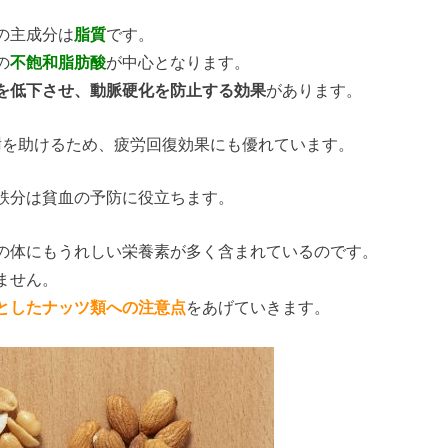
の主成分は
脂質
です。
の
不飽和脂肪酸
が中心となります。
を低下させ、動脈硬化を防止する効果
があります。
謝を助けるため、疲労回復効果にも優れています。
鉄分は貧血の予防に役立ちます。
の体にもうれしい栄養素が多く含まれているのです。
ません。
としたナッツ類への注意点
をあげていきます。