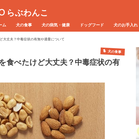
KO らぶわんこ
ーム
犬の食事
犬の病気・健康
ドッグフード
犬のお手入れ
ど大丈夫？中毒症状の有無や適量について
犬の食事
を食べたけど大丈夫？中毒症状の有