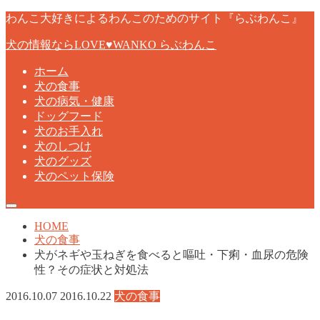
わんこ大好きによるわんこのためのサイト『らぶわんこ』
犬の情報ならLOVE♥WANKO らぶわんこ
ホーム
犬の食事
犬の病気・健康
ドッグフード
犬のお手入れ
犬のしつけ
犬のグッズ
犬のペット保険
HOME
犬の食事
犬がネギや玉ねぎを食べると嘔吐・下痢・血尿の危険
性？その症状と対処法
2016.10.07
2016.10.22
犬の食事