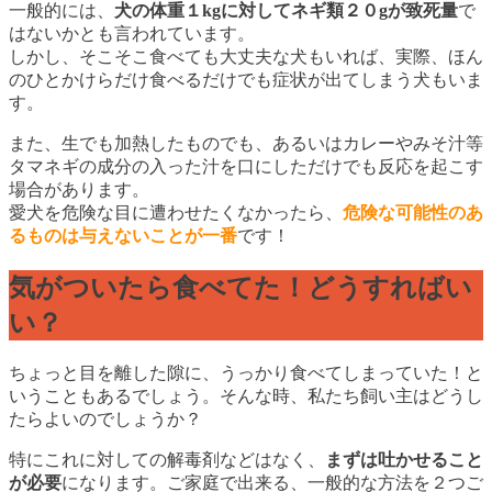
一般的には、
犬の体重１kgに対してネギ類２０gが致死量
で
はないかとも言われています。
しかし、そこそこ食べても大丈夫な犬もいれば、実際、ほん
のひとかけらだけ食べるだけでも症状が出てしまう犬もいま
す。
また、生でも加熱したものでも、あるいはカレーやみそ汁等
タマネギの成分の入った汁を口にしただけでも反応を起こす
場合があります。
愛犬を危険な目に遭わせたくなかったら、
危険な可能性のあ
るものは与えないことが一番
です！
気がついたら食べてた！どうすればい
い？
ちょっと目を離した隙に、うっかり食べてしまっていた！と
いうこともあるでしょう。そんな時、私たち飼い主はどうし
たらよいのでしょうか？
特にこれに対しての解毒剤などはなく、
まずは吐かせること
が必要
になります。ご家庭で出来る、一般的な方法を２つご