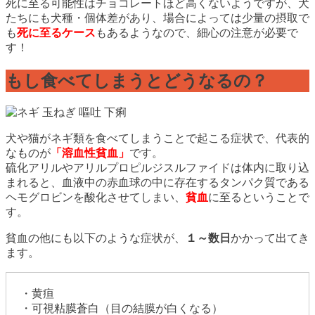
死に至る可能性はチョコレートほど高くないようですが、犬
たちにも犬種・個体差があり、場合によっては少量の摂取で
も
死に至るケース
もあるようなので、細心の注意が必要で
す！
もし食べてしまうとどうなるの？
犬や猫がネギ類を食べてしまうことで起こる症状で、代表的
なものが
「溶血性貧血」
です。
硫化アリルやアリルプロピルジスルファイドは体内に取り込
まれると、血液中の赤血球の中に存在するタンパク質である
ヘモグロビンを酸化させてしまい、
貧血
に至るということで
す。
貧血の他にも以下のような症状が、
１～数日
かかって出てき
ます。
・黄疸
・可視粘膜蒼白（目の結膜が白くなる）