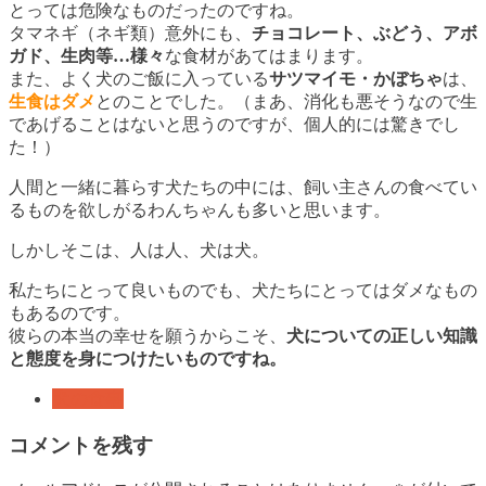
とっては危険なものだったのですね。
タマネギ（ネギ類）意外にも、
チョコレート、ぶどう、アボ
ガド、生肉等…様々
な食材があてはまります。
また、よく犬のご飯に入っている
サツマイモ・かぼちゃ
は、
生食はダメ
とのことでした。（まあ、消化も悪そうなので生
であげることはないと思うのですが、個人的には驚きでし
た！）
人間と一緒に暮らす犬たちの中には、飼い主さんの食べてい
るものを欲しがるわんちゃんも多いと思います。
しかしそこは、人は人、犬は犬。
私たちにとって良いものでも、犬たちにとってはダメなもの
もあるのです。
彼らの本当の幸せを願うからこそ、
犬についての正しい知識
と態度を身につけたいものですね。
犬の食事
コメントを残す