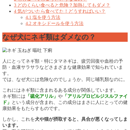
3
どのくらい食べると危険？加熱してもダメ？
4
気がついたら食べてた！どうすればいい？
4.1
塩を使う方法
4.2
オキシドールを使う方法
なぜ犬にネギ類はダメなの？
人にとってネギ類・特にタマネギは、疲労回復や血栓の予
防・血液サラサラなどさまざまな健康効果で知られていま
す。
では、なぜ犬には危険なのでしょうか。同じ哺乳類なのに。
これにはネギ類に含まれるある成分が関係しています。
ネギ類には
「硫化アリル」
や
「アリルプロピルジスルファイ
ド」
という成分が含まれ、この成分はまさに人にとっての健
康効果をもたらすものです。
しかし、これを
犬や猫が摂取すると、具合が悪くなってしま
います。