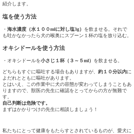
紹介します。
塩を使う方法
・
海水濃度（水１００mlに対し塩3g）
を飲ませる。それで
も吐かなかったら犬の喉奥にスプーン１杯の塩を放り込む。
オキシドールを使う方法
・オキシドールを
小さじ１杯（３～５ml）
を飲ませる。
どちらもすぐに嘔吐する場合もありますが、
約１０分以内
に
よだれとともに嘔吐があります。
とはいえ、この作業中に犬の容態が変わってしまうこともあ
りますので、獣医の先生に確認をとってからの方が無難で
す。
自己判断は危険です。
まずはかかりつけの先生に相談しましょう！
私たちにとって健康をもたらすとされているものが、愛犬に