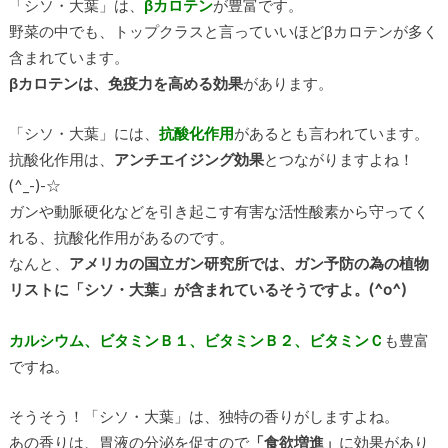
「シソ・大葉」は、
βカロテン
が豊富です。
野菜の中でも、トップクラスと言っていいほどβカロテンが多く
含まれています。
βカロテンは、免疫力を高める効果
があります。
「シソ・大葉」には、
抗酸化作用
があるとも言われています。
抗酸化作用は、
アンチエイジング効果
とつながりますよね！
(^_-)-☆
ガンや動脈硬化などを引き起こす有害な活性酸素から守ってく
れる、抗酸化作用があるのです。
なんと、
アメリカの国立ガン研究所では、ガン予防の為の植物
リストに「シソ・大葉」が含まれているそうですよ。(^o^)
カルシウム、ビタミンＢ１、ビタミンＢ２、ビタミンＣ
も豊富
ですね。
そうそう！「シソ・大葉」は、独特の香りがしますよね。
あの香りは、胃液の分泌を促すので
「食欲増進」
に効果があり