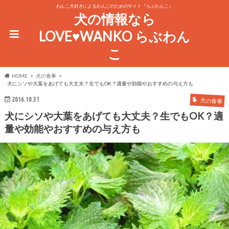
わんこ大好きによるわんこのためのサイト『らぶわんこ』
犬の情報なら
LOVE♥WANKO らぶわん
こ
HOME
犬の食事
犬にシソや大葉をあげても大丈夫？生でもOK？適量や効能やおすすめの与え方も
2016.10.31
犬の食事
犬にシソや大葉をあげても大丈夫？生でもOK？適
量や効能やおすすめの与え方も