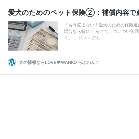
愛犬のためのペット保険②：補償内容で
『もう悩まない！愛犬のための保険選
場合なら特に！ そこで、ついつい後
愛
す。 …
続きを読む
犬
の
た
犬の情報ならLOVE♥WANKO らぶわんこ
め
の
ペ
ッ
ト
保
険
②：
補
償
内
容