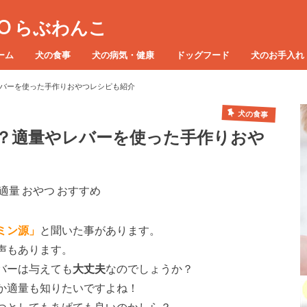
KO らぶわんこ
ーム
犬の食事
犬の病気・健康
ドッグフード
犬のお手入れ
バーを使った手作りおやつレシピも紹介
犬の食事
？適量やレバーを使った手作りおや
ミン源」
と聞いた事があります。
声もあります。
バーは与えても
大丈夫
なのでしょうか？
か適量も知りたいですよね！
つとしてもあげても良いのかしら？