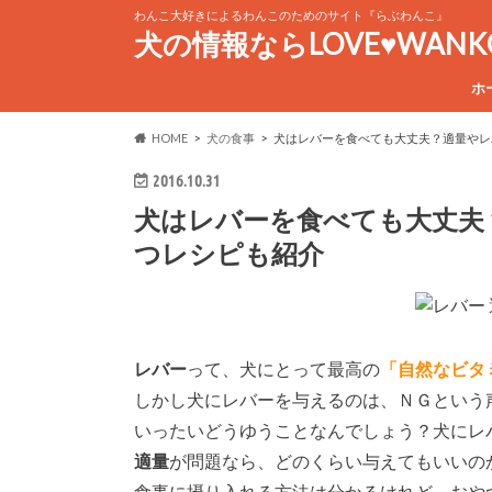
わんこ大好きによるわんこのためのサイト『らぶわんこ』
犬の情報ならLOVE♥WAN
ホ
HOME
犬の食事
犬はレバーを食べても大丈夫？適量やレ
2016.10.31
犬はレバーを食べても大丈夫
つレシピも紹介
レバー
って、犬にとって最高の
「自然なビタ
しかし犬にレバーを与えるのは、ＮＧという
いったいどうゆうことなんでしょう？犬にレ
適量
が問題なら、どのくらい与えてもいいの
食事に摂り入れる方法は分かるけれど、おや